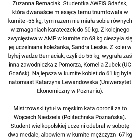
Zuzanna Bernaciak. Studentka AWFiS Gdańsk,
która dwanaście miesięcy temu triumfowała w
kumite -55 kg, tym razem nie miała sobie równych
w zmaganiach karateczek do 50 kg. Z kolejnego
zwycięstwa w AMP w kumite do 68 kg cieszyła się
jej uczelniana koleżanka, Sandra Lieske. Z kolei w
byłej wadze Bernaciak, czyli do 55 kg, wygrała zaś
inna zawodniczka z Pomorza, Kornelia Zubek (UG
Gdańsk). Najlepsza w kumite kobiet do 61 kg była
natomiast Katarzyna Lewandowska (Uniwersytet
Ekonomiczny w Poznaniu).
Mistrzowski tytuł w męskim kata obronił za to
Wojciech Niedziela (Politechnika Poznańska).
Student wielkopolskiej uczelni odebrał w sobotę
dwa medale, albowiem w kumite mężczyzn -67 kg