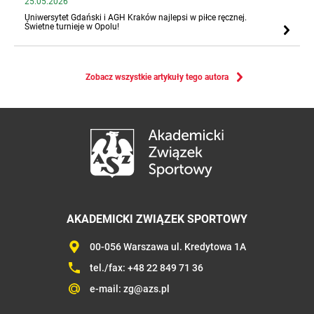
25.05.2026
Uniwersytet Gdański i AGH Kraków najlepsi w piłce ręcznej.
Świetne turnieje w Opolu!
Zobacz wszystkie artykuły tego autora
AKADEMICKI ZWIĄZEK SPORTOWY
00-056 Warszawa ul. Kredytowa 1A
tel./fax:
+48 22 849 71 36
e-mail:
zg@azs.pl