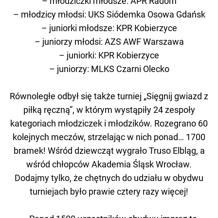
– młodziczki młodsze: APR Radom
– młodzicy młodsi: UKS Siódemka Osowa Gdańsk
– juniorki młodsze: KPR Kobierzyce
– juniorzy młodsi: AZS AWF Warszawa
– juniorki: KPR Kobierzyce
– juniorzy: MLKS Czarni Olecko
Równoległe odbył się także turniej „Sięgnij gwiazd z
piłką ręczną”, w którym wystąpiły 24 zespoły
kategoriach młodziczek i młodzików. Rozegrano 60
kolejnych meczów, strzelając w nich ponad… 1700
bramek! Wśród dziewcząt wygrało Truso Elbląg, a
wśród chłopców Akademia Śląsk Wrocław.
Dodajmy tylko, że chętnych do udziału w obydwu
turniejach było prawie cztery razy więcej!