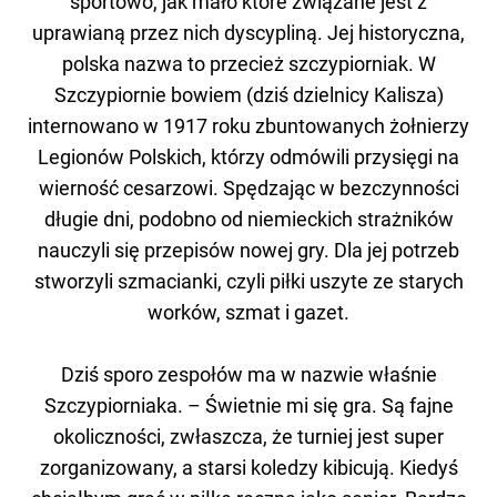
sportowo, jak mało które związane jest z
uprawianą przez nich dyscypliną. Jej historyczna,
polska nazwa to przecież szczypiorniak. W
Szczypiornie bowiem (dziś dzielnicy Kalisza)
internowano w 1917 roku zbuntowanych żołnierzy
Legionów Polskich, którzy odmówili przysięgi na
wierność cesarzowi. Spędzając w bezczynności
długie dni, podobno od niemieckich strażników
nauczyli się przepisów nowej gry. Dla jej potrzeb
stworzyli szmacianki, czyli piłki uszyte ze starych
worków, szmat i gazet.
Dziś sporo zespołów ma w nazwie właśnie
Szczypiorniaka. – Świetnie mi się gra. Są fajne
okoliczności, zwłaszcza, że turniej jest super
zorganizowany, a starsi koledzy kibicują. Kiedyś