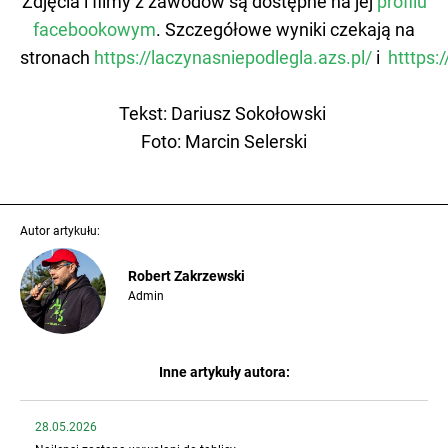
Zdjęcia i filmy z zawodów są dostępne na jej
profilu
facebookowym
. Szczegółowe wyniki czekają na
stronach
https://laczynasniepodlegla.azs.pl/
i
htttps:
Tekst: Dariusz Sokołowski
Foto: Marcin Selerski
Autor artykułu:
Robert Zakrzewski
Admin
Inne artykuły autora:
28.05.2026