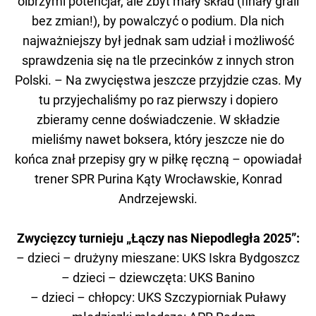
olbrzymi potencjał, ale zbyt mały skład (finały grali
bez zmian!), by powalczyć o podium. Dla nich
najważniejszy był jednak sam udział i możliwość
sprawdzenia się na tle przecinków z innych stron
Polski. – Na zwycięstwa jeszcze przyjdzie czas. My
tu przyjechaliśmy po raz pierwszy i dopiero
zbieramy cenne doświadczenie. W składzie
mieliśmy nawet boksera, który jeszcze nie do
końca znał przepisy gry w piłkę ręczną – opowiadał
trener SPR Purina Kąty Wrocławskie, Konrad
Andrzejewski.
Zwycięzcy turnieju „Łączy nas Niepodległa 2025”:
– dzieci – drużyny mieszane: UKS Iskra Bydgoszcz
– dzieci – dziewczęta: UKS Banino
– dzieci – chłopcy: UKS Szczypiorniak Puławy