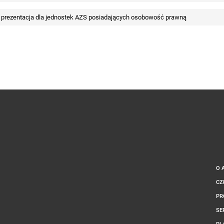
- prezentacja dla jednostek AZS posiadających osobowość prawną
O 
CZ
PR
SE