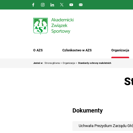
O AZS
Członkostwo w AZS
Organizacja
Jesteś w:
Strona główna
Organizacja
Standardy ochrony małoletnich
S
Dokumenty
Uchwała Prezydium Zarządu Głów