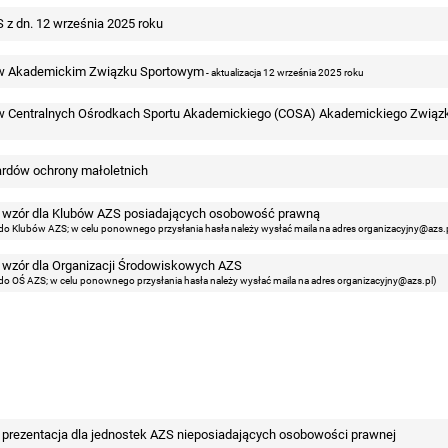
z dn. 12 września 2025 roku
h w Akademickim Związku Sportowym
- aktualizacja 12 września 2025 roku
 w Centralnych Ośrodkach Sportu Akademickiego (COSA) Akademickiego Związ
rdów ochrony małoletnich
 - wzór dla Klubów AZS posiadających osobowość prawną
 do Klubów AZS; w celu ponownego przysłania hasła należy wysłać maila na adres organizacyjny@azs.p
- wzór dla Organizacji Środowiskowych AZS
 do OŚ AZS; w celu ponownego przysłania hasła należy wysłać maila na adres organizacyjny@azs.pl)
- prezentacja dla jednostek AZS nieposiadających osobowości prawnej