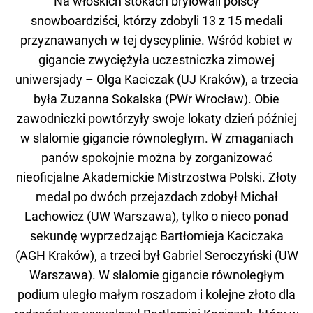
Na włoskich stokach brylowali polscy
snowboardziści, którzy zdobyli 13 z 15 medali
przyznawanych w tej dyscyplinie. Wśród kobiet w
gigancie zwyciężyła uczestniczka zimowej
uniwersjady – Olga Kaciczak (UJ Kraków), a trzecia
była Zuzanna Sokalska (PWr Wrocław). Obie
zawodniczki powtórzyły swoje lokaty dzień później
w slalomie gigancie równoległym. W zmaganiach
panów spokojnie można by zorganizować
nieoficjalne Akademickie Mistrzostwa Polski. Złoty
medal po dwóch przejazdach zdobył Michał
Lachowicz (UW Warszawa), tylko o nieco ponad
sekundę wyprzedzając Bartłomieja Kaciczaka
(AGH Kraków), a trzeci był Gabriel Seroczyński (UW
Warszawa). W slalomie gigancie równoległym
podium uległo małym roszadom i kolejne złoto dla