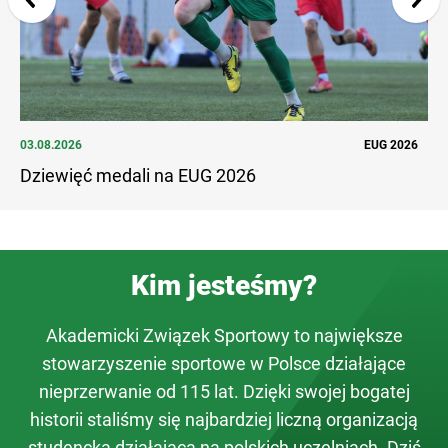
03.08.2026
EUG 2026
27.
Dziewięć medali na EUG 2026
Ud
Kim jesteśmy?
Akademicki Związek Sportowy to największe
stowarzyszenie sportowe w Polsce działające
nieprzerwanie od 115 lat. Dzięki swojej bogatej
historii staliśmy się najbardziej liczną organizacją
studencką działającą na polskich uczelniach. Dziś