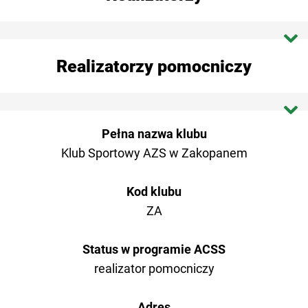
Dokumenty programu
Dokumenty do umowy
AZS AWF Biała Podlaska
Realizatorzy pomocniczy
HPZ – harmonogramy po zmianach
AZS AWFiS Gdańsk
ZaZ / ZgZ
AZS AWF Gorzów Wlkp.
OŚ AZS Poznań
Pełna nazwa klubu
PPZ_HY - plan po zmianach
AZS AWF Katowice
Klub Sportowy AZS w Zakopanem
AZS OŚ Szczecin
AZS AKF Kraków
AZS UMK Toruń
Kod klubu
KŚ AZS Lublin
ZA
AZS Zakopane
AZS OŚ Łódź
Status w programie ACSS
Koordynator ACSS
realizator pomocniczy
AZS UWM Olsztyn
AZS Polit. Opole
Adres