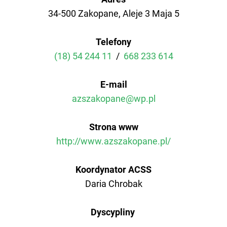
34-500 Zakopane, Aleje 3 Maja 5
AZS AWF Poznań
Telefony
AZS AWF Warszawa
(18) 54 244 11
/
668 233 614
AZS AWF Wrocław
E-mail
azszakopane@wp.pl
Strona www
http://www.azszakopane.pl/
Koordynator ACSS
Daria Chrobak
Dyscypliny